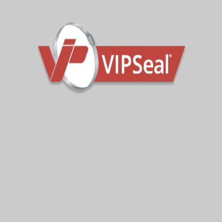
DN2000 VIPSeal
Csatlakozó
Amikor az egyik nagy német csővezeték-
vállalkozónak 24 órán belül DN2000-es külső
csőjavító csatlakozóra volt szüksége, a vezető
európai gyártóhoz, a VIP Polymershez fordult
megoldásért.