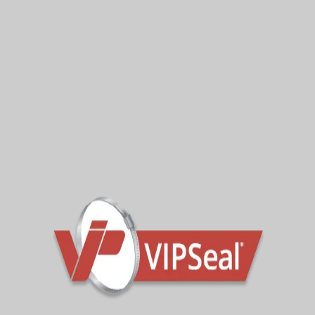
becsomagolták és másnapi expressz szolgáltatással
szállították közvetlenül a németországi telephelyre.
Kevesebb, mint 24 óra alatt a vállalkozó megkapta és
telepítette a VLC2000-et, ami lehetővé tette a projekt
befejezését.
További információért forduljon az értékesítési
csapathoz.
Szabványos Nagy
Tengelykapcsolók
(VLC)Standard Large