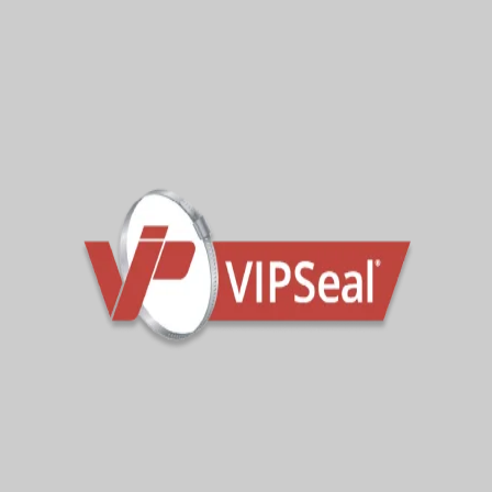
Miközben ezt a jelentős eseményt ünnepeljük,
várakozással tekintünk a folyamatos növekedés
és siker következő évszázada elé.”
A VIP-Polymers a fenntartható üzleti gyakorlat
élvonalába tartozik, és a környezeti felelősséget
hangsúlyozta működésében. A vállalat
elkötelezett a szénlábnyom csökkentése és a
zöldebb jövő megteremtése iránt az új
energiahatékony gépekbe való befektetések, a
benzines/dízel üzemi autókról az elektromos
modellekre való teljes átállás, valamint a szigorú
követelményeknek megfelelő újrahasznosítható
anyagok és eljárások kutatása és fejlesztése